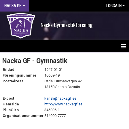
NACKA GF
LOGGA IN
Nacka Gymnastikförening
HEM
Nacka GF - Gymnastik
Bildad
1947-01-01
FÖRENINGEN
Föreningsnummer
10609-19
Postadress
Carle, Duvnäsvägen 42
STYRELSE OCH FÖRENINGSANSVARIGA
13150 Saltsjö Duvnäs
KLUBBINFO
E-post
kansli@nackagf.se
Hemsida
http://www.nackagf.se
NGF DOKUMENT
PlusGiro
346096-1
Organisationsnummer
814000-7777
DOKUMENT