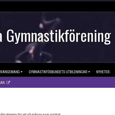
 Gymnastikförening
RRANGEMANG
GYMNASTIKFÖRBUNDETS UTBILDNINGAR
NYHETER
LAN
årt yttersta för att så många som möjligt