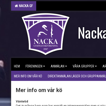
NACKA GF
Nacka
HEM
FÖRENINGEN
ANMÄLAN
VÅRA GRUPPER
A
MER INFO OM VÅR KÖ
DIREKTANMÄLAN LÄGER OCH GRUPPANMÄ
Mer info om vår kö
Väntetid
Det är många barn som har anmält en intresseanmälan men vi gör v