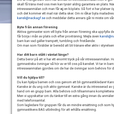
skall få träna med oss men kan tyvärr aldrig garantera en plats. Nä
intresseanmälan och man får
ej
en köplats. Så fort vi har platse
och det kommer ett mail när detta sker. Om ni råkar byta mailadress är 
kansli@nackagf.se
och meddelar detta annars går ni miste om vår
Byte från annan förening
Aktiva gymnaster som vill byta från annan förening ska uppfylla
får börja i mån av plats och efter provträning. Mejla även
kansli@n
barn kan vad gäller trampett, tumbling och fristående.
Om man som förälder är beredd att bli tränare eller aktiv i styrelsen 
Har ditt barn stått i väntat länge?
Detta beror på att vi har ett enormt tryck på vår intresseanmälan. H
gymnastiska övningar så hör av er till oss på kansliet. Vi tar in bar
intresseanmälan gjordes om de har de övningar som behövs för d
V
ill du hjälpa till?
Du kan hjälpa barnen och oss genom att bli gymnastikledare! Kans
Kanske är du ung och aktiv gymnast. Kanske är du intresserad av 
hand om en grupp barn. Alla behövs och tillsammans kompletterar 
Men vi uppskattar om du tänker till en extra gång innan du anmäler
med telefonsamtal.
Som lagledare för gruppen får du en mindre ersättning och som hjä
gymnastikens BAS utbilnidng för att erhålla ersättning.