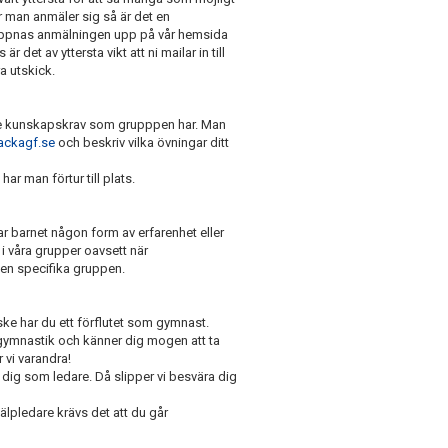
r man anmäler sig så är det en
r öppnas anmälningen upp på vår hemsida
det av yttersta vikt att ni mailar in till
a utskick.
 de kunskapskrav som grupppen har. Man
ackagf.se
och beskriv vilka övningar ditt
har man förtur till plats.
ar barnet någon form av erfarenhet eller
n i våra grupper oavsett när
en specifika gruppen.
ke har du ett förflutet som gymnast.
gymnastik och känner dig mogen att ta
vi varandra!
 dig som ledare. Då slipper vi besvära dig
lpledare krävs det att du går