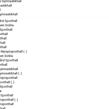
a Gymnastikhall
astikhall
l
Gymnastikhall
ård Sporthall
sen Sickla
Sporthall
rthall
thall
hall
thall
a Myrsjösporthall
(..)
sen Sickla
ård Sporthall
rthall
Gymnastikhall
Gymnastikhall
(..)
rsjösporthall
orthall
(..)
Sporthall
la
 Sporthall
ösporthall
(..)
ösporthall
hall