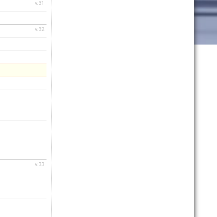
v.31
v.32
v.33