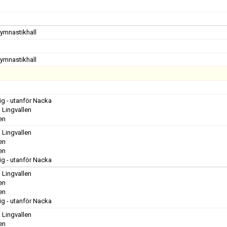
Gymnastikhall
Gymnastikhall
rig - utanför Nacka
 Lingvallen
en
 Lingvallen
en
en
rig - utanför Nacka
 Lingvallen
en
en
rig - utanför Nacka
 Lingvallen
en