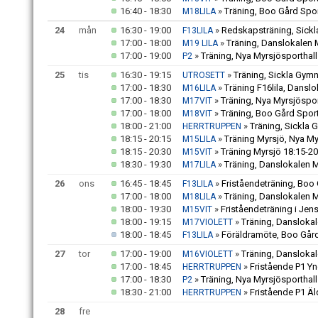
16:40 - 18:30
»
Träning, Boo Gård Spor
M18LILA
24
mån
16:30 - 19:00
»
Redskapsträning, Sickl
F13LILA
17:00 - 18:00
»
Träning, Danslokalen 
M19 LILA
17:00 - 19:00
»
Träning, Nya Myrsjösporthall
P2
25
tis
16:30 - 19:15
»
Träning, Sickla Gymn
UTROSETT
17:00 - 18:30
»
Träning F16lila, Danslo
M16LILA
17:00 - 18:30
»
Träning, Nya Myrsjöspor
M17VIT
17:00 - 18:00
»
Träning, Boo Gård Sport
M18VIT
18:00 - 21:00
»
Träning, Sickla 
HERRTRUPPEN
18:15 - 20:15
»
Träning Myrsjö, Nya My
M15LILA
18:15 - 20:30
»
Träning Myrsjö 18:15-20
M15VIT
18:30 - 19:30
»
Träning, Danslokalen M
M17LILA
26
ons
16:45 - 18:45
»
Friståendeträning, Boo 
F13LILA
17:00 - 18:00
»
Träning, Danslokalen M
M18LILA
18:00 - 19:30
»
Friståendeträning i Jen
M15VIT
18:00 - 19:15
»
Träning, Danslokal
M17VIOLETT
18:00 - 18:45
»
Föräldramöte, Boo Gård
F13LILA
27
tor
17:00 - 19:00
»
Träning, Danslokal
M16VIOLETT
17:00 - 18:45
»
Fristående P1 Yn
HERRTRUPPEN
17:00 - 18:30
»
Träning, Nya Myrsjösporthall
P2
18:30 - 21:00
»
Fristående P1 Äl
HERRTRUPPEN
28
fre