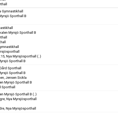
thall
a Gymnastikhall
Myrsjö Sporthall B
astikhall
kalen Myrsjö Sporthall B
thall
hall
Gymnastikhall
rsjösporthall
:15, Nya Myrsjösporthall
(..)
yrsjö Sporthall B
Gård Sporthall
yrsjö Sporthall B
sen, Jensen Sickla
en Myrsjö Sporthall B
 Sporthall
en Myrsjö Sporthall B
(..)
gre, Nya Myrsjösporthall
dre, Nya Myrsjösporthall