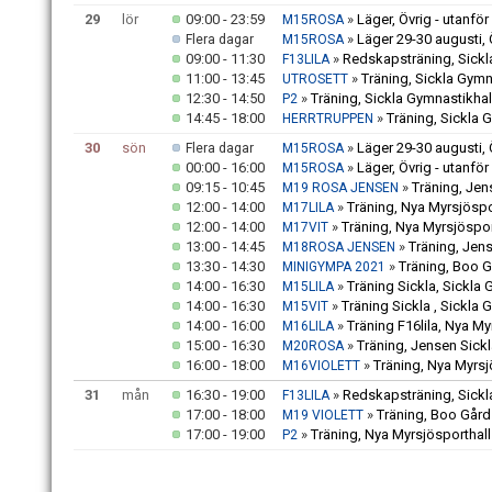
29
lör
09:00 - 23:59
»
Läger, Övrig - utanfö
M15ROSA
»
Läger 29-30 augusti, 
Flera dagar
M15ROSA
09:00 - 11:30
»
Redskapsträning, Sickl
F13LILA
11:00 - 13:45
»
Träning, Sickla Gymn
UTROSETT
12:30 - 14:50
»
Träning, Sickla Gymnastikhal
P2
14:45 - 18:00
»
Träning, Sickla 
HERRTRUPPEN
30
sön
»
Läger 29-30 augusti, 
Flera dagar
M15ROSA
00:00 - 16:00
»
Läger, Övrig - utanfö
M15ROSA
09:15 - 10:45
»
Träning, Jen
M19 ROSA JENSEN
12:00 - 14:00
»
Träning, Nya Myrsjöspo
M17LILA
12:00 - 14:00
»
Träning, Nya Myrsjöspor
M17VIT
13:00 - 14:45
»
Träning, Jen
M18ROSA JENSEN
13:30 - 14:30
»
Träning, Boo G
MINIGYMPA 2021
14:00 - 16:30
»
Träning Sickla, Sickla 
M15LILA
14:00 - 16:30
»
Träning Sickla , Sickla 
M15VIT
14:00 - 16:00
»
Träning F16lila, Nya My
M16LILA
15:00 - 16:30
»
Träning, Jensen Sick
M20ROSA
16:00 - 18:00
»
Träning, Nya Myrsj
M16VIOLETT
31
mån
16:30 - 19:00
»
Redskapsträning, Sickl
F13LILA
17:00 - 18:00
»
Träning, Boo Gård
M19 VIOLETT
17:00 - 19:00
»
Träning, Nya Myrsjösporthall
P2