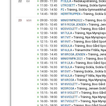
22
lör
09:00 - 11:30
»
Redskapsträning, Sickl
F13LILA
11:00 - 13:45
»
Träning, Sickla Gymn
UTROSETT
12:30 - 14:50
»
Träning, Sickla Gymnastikhal
P2
14:45 - 18:00
»
Träning, Sickla 
HERRTRUPPEN
23
sön
09:00 - 10:00
»
Träning, Boo G
MINIGYMPA2022
09:15 - 10:45
»
Träning, Jen
M19 ROSA JENSEN
11:00 - 12:15
»
Träning, Boo Gård 
M20VIOLETT
12:00 - 14:00
»
Träning, Nya Myrsjöspo
M17LILA
12:00 - 14:00
»
Träning, Nya Myrsjöspor
M17VIT
12:15 - 13:45
»
Träning, Boo Gård Sport
M19VIT
12:15 - 13:30
»
Träning, Boo Gård Spor
M20LILA
13:00 - 14:00
»
Tränarmöte f16lila, Ny
M16LILA
13:00 - 14:45
»
Träning, Jen
M18ROSA JENSEN
13:30 - 14:30
»
Träning, Boo G
MINIGYMPA 2021
13:45 - 15:15
»
Träning, Boo Gård Spo
M19 LILA
14:00 - 16:30
»
Träning Sickla, Sickla 
M15LILA
14:00 - 16:30
»
Träning Sickla , Sickla 
M15VIT
14:00 - 16:00
»
Träning F16lila, Nya My
M16LILA
14:00 - 16:00
»
Träning, Nya Myrsjösp
M16ROSA
14:30 - 16:15
»
Träning, Boo Gård 
M18VIOLETT
15:00 - 16:30
»
Träning, Jensen Sick
M20ROSA
15:15 - 16:45
»
Träning, Boo Gård
M19 VIOLETT
16:00 - 18:00
»
Träning, Nya Myrsj
M16VIOLETT
16:00 - 18:00
»
Träning, Nya Myrsj
M17VIOLETT
16:15 - 18:00
»
Träning, Boo Gård Sport
M18VIT