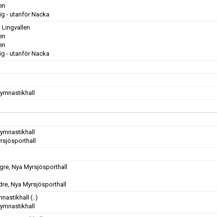
en
rig - utanför Nacka
 Lingvallen
en
en
rig - utanför Nacka
Gymnastikhall
Gymnastikhall
rsjösporthall
gre, Nya Myrsjösporthall
dre, Nya Myrsjösporthall
mnastikhall
(..)
Gymnastikhall