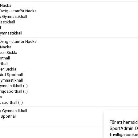
r Nacka
Övrig - utanför Nacka
a Gymnastikhall
astikhall
l
Gymnastikhall
Övrig - utanför Nacka
r Nacka
sen Sickla
rthall
thall
sen Sickla
ård Sporthall
Gymnastikhall
Gymnastikhall
(..)
rsjösporthall
(..)
la
ösporthall
(..)
a Gymnastikhall
 Sporthall
För att hemsid
SportAdmin. De
frivilliga cooki