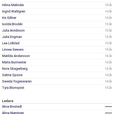
KONTAKT
Hilma Melinder
15 år
Ingrid Wahlgren
14 år
Iris Gillner
14 år
Isolde Brodén
15 år
Julia Arvidsson
15 år
Julia Engman
13 år
Lea Lidblad
15 år
Linnea Gewers
15 år
Matilda Andersson
16 år
Märta Burmester
14 år
Nora Skagerberg
13 år
Selma Sporre
14 år
Sweda Yogeswaran
14 år
Tyra Blomqvist
15 år
Ledare
Alice Bivstedt
Alma Nieminen