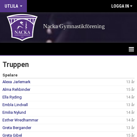
UTLILA
LOGGA IN
Nacka Gymnastikförening
HEM
Truppen
NYHETER
Spelare
Alexa Jarlemark
13 år
KALENDER
Alma Rehbinder
15 år
Ella Ryding
14 år
TRUPPEN
Embla Lindvall
13 år
Emilia Nylund
14 år
BILDGALLERI
Esther Wredhammar
14 år
DOKUMENT
Greta Bergander
13 år
Greta Gibel
15 år