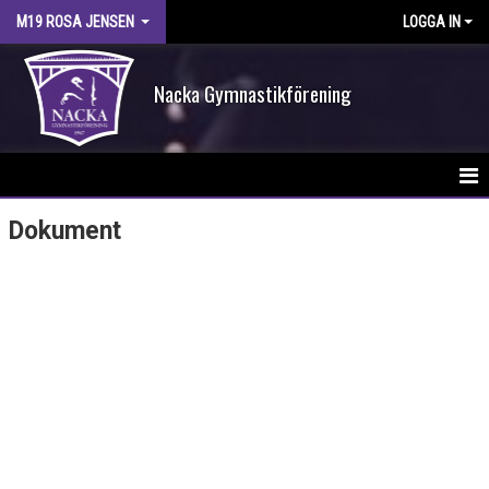
M19 ROSA JENSEN
LOGGA IN
Nacka Gymnastikförening
HEM
Dokument
NYHETER
DOKUMENT
BILDGALLERI
KONTAKT