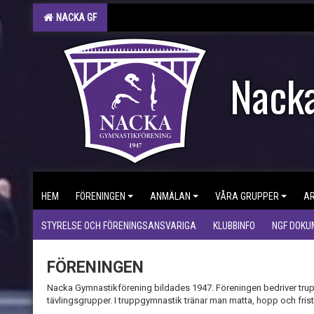
NACKA GF
Nacka
HEM
FÖRENINGEN
ANMÄLAN
VÅRA GRUPPER
A
STYRELSE OCH FÖRENINGSANSVARIGA
KLUBBINFO
NGF DOKU
FÖRENINGEN
Nacka Gymnastikförening bildades 1947. Föreningen bedriver trup
tävlingsgrupper. I truppgymnastik tränar man matta, hopp och fris