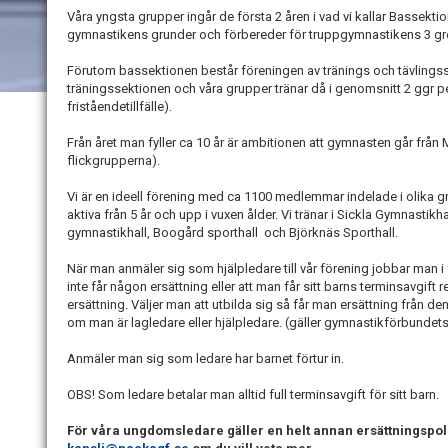
Våra yngsta grupper ingår de första 2 åren i vad vi kallar Bassektio
gymnastikens grunder och förbereder för truppgymnastikens 3 gre
Förutom bassektionen består föreningen av tränings och tävlingsse
träningssektionen och våra grupper tränar då i genomsnitt 2 ggr per
friståendetillfälle).
Från året man fyller ca 10 år är ambitionen att gymnasten går från M
flickgrupperna).
Vi är en ideell förening med ca 1100 medlemmar indelade i olika gr
aktiva från 5 år och upp i vuxen ålder. Vi tränar i Sickla Gymnastik
gymnastikhall, Boogård sporthall och Björknäs Sporthall.
När man anmäler sig som hjälpledare till vår förening jobbar man i 
inte får någon ersättning eller att man får sitt barns terminsavgift
ersättning. Väljer man att utbilda sig så får man ersättning från 
om man är lagledare eller hjälpledare. (gäller gymnastikförbundets
Anmäler man sig som ledare har barnet förtur in.
OBS! Som ledare betalar man alltid full terminsavgift för sitt barn.
För våra ungdomsledare gäller en helt annan ersättningspol