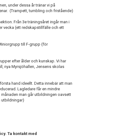
nen, under dessa år tränar vi på
nar. (Trampett, tumbling och fristående)
ktion. Från 3e träningsåret ingår man i
 vecka (ett redskapstillfälle och ett
iniorgrupp till F-grupp (för
upper efter ålder och kunskap. Vi har
hall, nya Myrsjöhallen, Jensens skolas
första hand ideellt. Detta innebär att man
 reducerad. Lagledare får en mindre
den månaden man går utbildningen oavsett
 utbildningar)
icy. Ta kontakt med