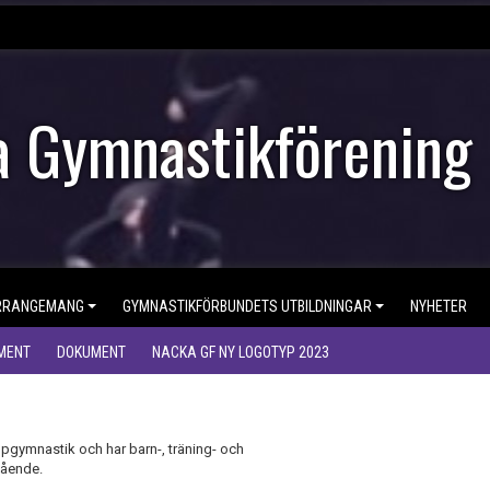
 Gymnastikförening
RRANGEMANG
GYMNASTIKFÖRBUNDETS UTBILDNINGAR
NYHETER
MENT
DOKUMENT
NACKA GF NY LOGOTYP 2023
pgymnastik och har barn-, träning- och
tående.