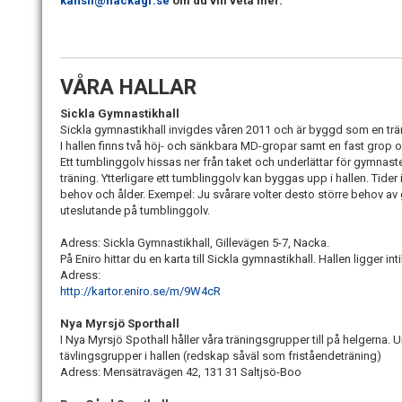
kansli@nackagf.se
om du vill veta mer.
VÅRA HALLAR
Sickla Gymnastikhall
Sickla gymnastikhall invigdes våren 2011 och är byggd som en trä
I hallen finns två höj- och sänkbara MD-gropar samt en fast grop o
Ett tumblinggolv hissas ner från taket och underlättar för gymnaste
träning. Ytterligare ett tumblinggolv kan byggas upp i hallen. Tider
behov och ålder. Exempel: Ju svårare volter desto större behov av 
uteslutande på tumblinggolv.
Adress: Sickla Gymnastikhall, Gillevägen 5-7, Nacka.
På Eniro hittar du en karta till Sickla gymnastikhall. Hallen ligger inti
Adress:
http://kartor.eniro.se/m/9W4cR
Nya Myrsjö Sporthall
I Nya Myrsjö Spothall håller våra träningsgrupper till på helgerna. 
tävlingsgrupper i hallen (redskap såväl som friståendeträning)
Adress: Mensätravägen 42, 131 31 Saltjsö-Boo