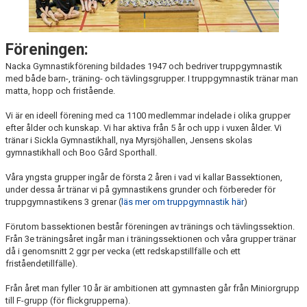
NYHETER
KLÄDER
Föreningen:
Nacka Gymnastikförening bildades 1947 och bedriver truppgymnastik
KÖP & SÄLJ
med både barn-, träning- och tävlingsgrupper. I truppgymnastik tränar man
matta, hopp och fristående.
Vi är en ideell förening med ca 1100 medlemmar indelade i olika grupper
efter ålder och kunskap. Vi har aktiva från 5 år och upp i vuxen ålder. Vi
tränar i Sickla Gymnastikhall, nya Myrsjöhallen, Jensens skolas
gymnastikhall och Boo Gård Sporthall.
Våra yngsta grupper ingår de första 2 åren i vad vi kallar Bassektionen,
under dessa år tränar vi på gymnastikens grunder och förbereder för
truppgymnastikens 3 grenar (
läs mer om truppgymnastik här
)
Förutom bassektionen består föreningen av tränings och tävlingssektion.
Från 3e träningsåret ingår man i träningssektionen och våra grupper tränar
då i genomsnitt 2 ggr per vecka (ett redskapstillfälle och ett
friståendetillfälle).
Från året man fyller 10 år är ambitionen att gymnasten går från Miniorgrupp
till F-grupp (för flickgrupperna).