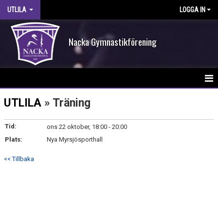
UTLILA
LOGGA IN
Nacka Gymnastikförening
HEM
UTLILA
» Träning
NYHETER
Tid:
ons 22 oktober, 18:00 - 20:00
Plats:
KALENDER
Nya Myrsjösporthall
<< Tillbaka
TRUPPEN
BILDGALLERI
DOKUMENT